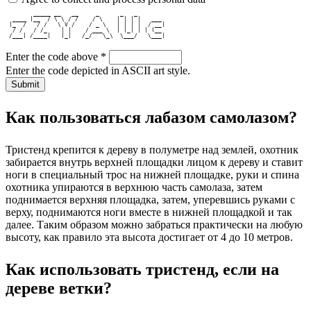
        _____ __   __     _      _   _        
  ____ |__  / \ \ / /    / \    | | | |   ___ 
 |_  /   / /   \ V /    / _ \   | | | |  / __|
  / /   / /_    | |    / ___ \  | |_| | | (__ 
 /___| /____|   |_|   /_/   \_\  \___/   \___|
Enter the code above
*
Enter the code depicted in ASCII art style.
Как пользоваться лабазом самолазом?
Тристенд крепится к дереву в полуметре над землей, охотник
забирается внутрь верхней площадки лицом к дереву и ставит
ноги в специальный трос на нижней площадке, руки и спина
охотника упираются в верхнюю часть самолаза, затем
поднимается верхняя площадка, затем, уперевшись руками с
верху, поднимаются ноги вместе в нижней площадкой и так
далее. Таким образом можно забраться практически на любую
высоту, как правило эта высота достигает от 4 до 10 метров.
Как использовать тристенд, если на
дереве ветки?