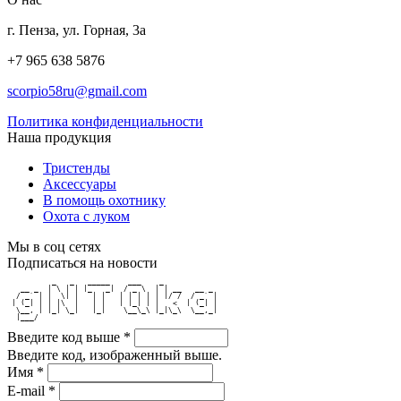
г. Пенза, ул. Горная, 3а
+7 965 638 5876
scorpio58ru@gmail.com
Политика конфиденциальности
Наша продукция
Тристенды
Аксессуары
В помощь охотнику
Охота с луком
Мы в соц сетях
Подписаться на новости
          _   _   _____    ___    _            
   __ _  | \ | | |_   _|  / _ \  | | __   __ _ 
  / _` | |  \| |   | |   | | | | | |/ /  / _` |
 | (_| | | |\  |   | |   | |_| | |   <  | (_| |
  \__, | |_| \_|   |_|    \__\_\ |_|\_\  \__,_|
  |___/                                        
Введите код выше
*
Введите код, изображенный выше.
Имя
*
E-mail
*